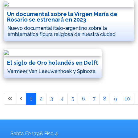
Un documental sobre la Virgen María de
Rosario se estrenará en 2023
Nuevo documental ítalo-argentino sobre la
emblemática figura religiosa de nuestra ciudad
El siglo de Oro holandés en Delft
Vermeer, Van Leeuwenhoek y Spinoza.
1
2
3
4
5
6
7
8
9
10
Santa Fe 1798 Piso 4